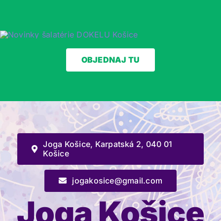
Skip
to
content
OBJEDNAJ TU
Joga Košice, Karpatská 2, 040 01
Košice
jogakosice@gmail.com
Joga Košice